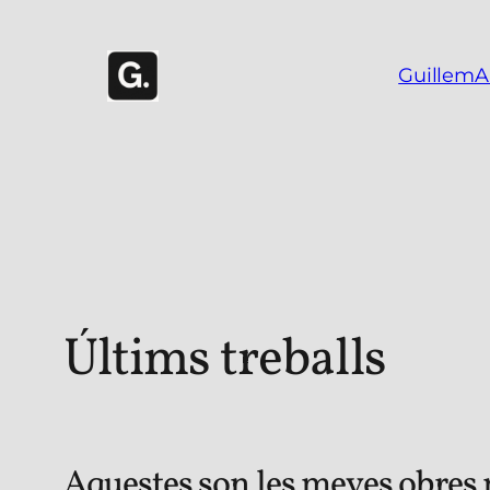
Vés
al
GuillemAr
contingut
Últims treballs
Aquestes son les meves obres mé