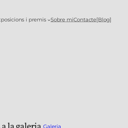
posicions i premis
Sobre mi
Contacte
[Blog]
a la galeria.
Galeria