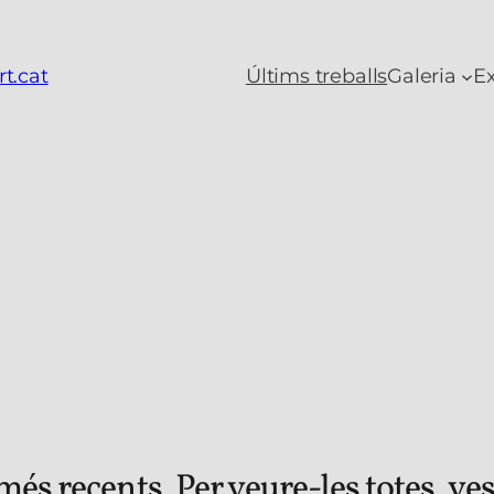
t.cat
Últims treballs
Galeria
Ex
s recents. Per veure-les totes, ves 