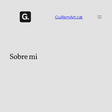
Vés
al
contingut
GuillemArt.cat
Sobre mi