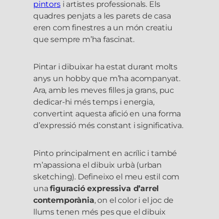
pintors
i artistes professionals. Els
quadres penjats a les parets de casa
eren com finestres a un món creatiu
que sempre m’ha fascinat.
Pintar i dibuixar ha estat durant molts
anys un hobby que m’ha acompanyat.
Ara, amb les meves filles ja grans, puc
dedicar-hi més temps i energia,
convertint aquesta afició en una forma
d’expressió més constant i significativa.
Pinto principalment en acrílic i també
m’apassiona el dibuix urbà (urban
sketching). Defineixo el meu estil com
una
figuració expressiva d’arrel
contemporània
, on el color i el joc de
llums tenen més pes que el dibuix