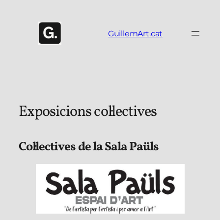
Vés
al
contingut
GuillemArt.cat
Exposicions col·lectives
Col·lectives de la Sala Paüls