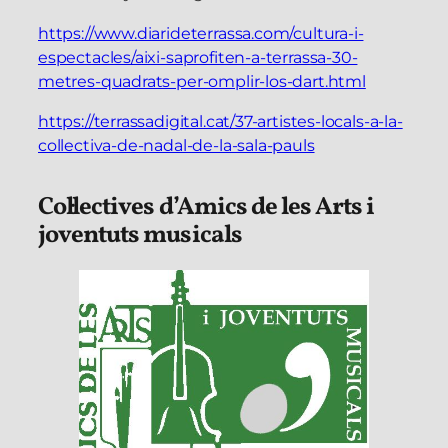
https://www.diarideterrassa.com/cultura-i-
espectacles/aixi-saprofiten-a-terrassa-30-
metres-quadrats-per-omplir-los-dart.html
https://terrassadigital.cat/37-artistes-locals-a-la-
collectiva-de-nadal-de-la-sala-pauls
Col·lectives d’Amics de les Arts i
joventuts musicals