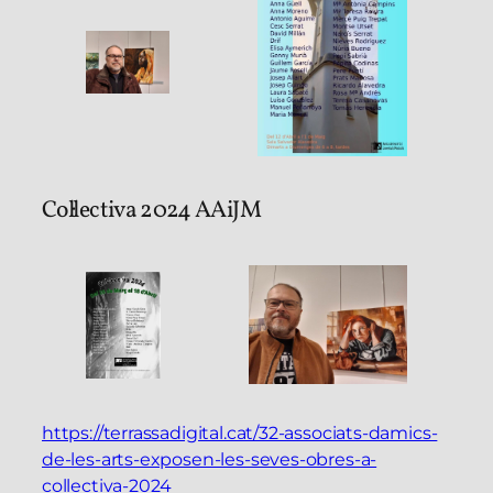
Col·lectiva 2024 AAiJM
https://terrassadigital.cat/32-associats-damics-
de-les-arts-exposen-les-seves-obres-a-
collectiva-2024