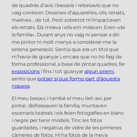
de quadres d’avis i besavis i rebesavis que no
vaig conèixer. Desenes d’aquarel·les, olis, retrats,
marines… de tot. Però sobretot m’impactaven
els retrats. Els mirava i ells em miraven. Eren «de
la família». Durant anys no vaig ni pensar a dir-
me pintor ni molt menys a considerar-me la
setena generació. Sentia que era un títol que
m’havia de guanyar i, encara que no ho faig de
forma professional, a base de pintar quadres, fer
exposicions
i fins i tot guanyar
algun premi
,
sento que
potser sí que formo part d’aquesta
nissaga
.
El meu besavi, i també el meu tiet-avi, per
pintar, disfressaven la família, muntaven
escenaris teatrals i els feien fotografies en blanc
i negre per tenir models. Tinc les fotos
guardades, i negatius de vidre de les primeres
càmeres de fotos. Hi ha fotos de la meva