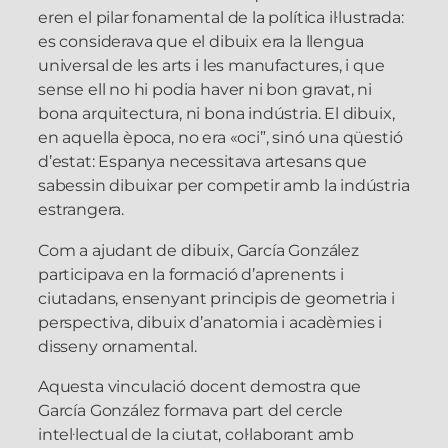
eren el pilar fonamental de la política il·lustrada:
es considerava que el dibuix era la llengua
universal de les arts i les manufactures, i que
sense ell no hi podia haver ni bon gravat, ni
bona arquitectura, ni bona indústria. El dibuix,
en aquella època, no era «oci”, sinó una qüestió
d’estat: Espanya necessitava artesans que
sabessin dibuixar per competir amb la indústria
estrangera.
Com a ajudant de dibuix, García González
participava en la formació d’aprenents i
ciutadans, ensenyant principis de geometria i
perspectiva, dibuix d’anatomia i acadèmies i
disseny ornamental.
Aquesta vinculació docent demostra que
García González formava part del cercle
intel·lectual de la ciutat, col·laborant amb