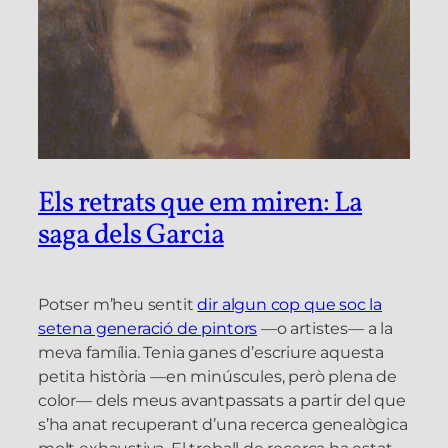
Els retrats que em miren: La
saga dels Garcia
Potser m’heu sentit
dir algun cop que soc la
setena generació de pintors
—o artistes— a la
meva família. Tenia ganes d’escriure aquesta
petita història —en minúscules, però plena de
color— dels meus avantpassats a partir del que
s’ha anat recuperant d’una recerca genealògica