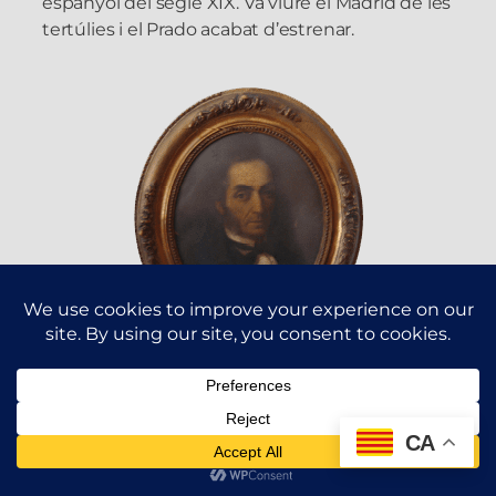
espanyol del segle XIX. Va viure el Madrid de les
tertúlies i el Prado acabat d’estrenar.
Autoretrat d’Antonio García
Suárez
CA
L’Antonio es va casar amb la Carmen Mencía.
Van tenir 10 fills. Una filla seva, Amelia, es va