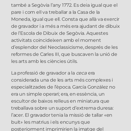
també a Segòvia l’any 1772. Es deia igual que el
pare i com ell va treballar a la Casa de la
Moneda, igual que ell. Consta que allà va exercir
de gravador i a més a més era ajudant de dibuix
de l’Escola de Dibuix de Segòvia. Aquestes
activitats coincideixen amb el moment
d’esplendor del Neoclassicisme, després de les
reformes de Carles III, que buscaven la unió de
les arts amb les ciències útils.
La professió de gravador a la
ceca
era
considerada una de les arts més complexes i
especialitzades de l’època. García González no
era un simple operari; era, en essència, un
escultor de baixos relleus en miniatura que
treballava sobre un suport d’extrema duresa:
l’acer. El gravador tenia la missió de tallar «en
buit» les matrius i els encunys que
posteriorment imprimirien la imatge del