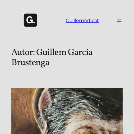
Vés
al
contingut
GuillemArt.cat
Autor:
Guillem Garcia
Brustenga