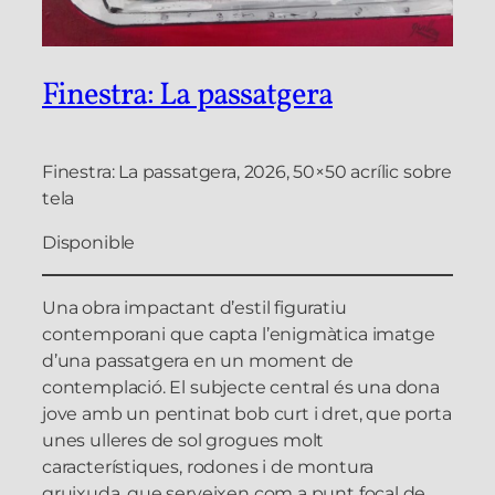
Finestra: La passatgera
Finestra: La passatgera, 2026, 50×50 acrílic sobre
tela
Disponible
Una obra impactant d’estil figuratiu
contemporani que capta l’enigmàtica imatge
d’una passatgera en un moment de
contemplació. El subjecte central és una dona
jove amb un pentinat bob curt i dret, que porta
unes ulleres de sol grogues molt
característiques, rodones i de montura
gruixuda, que serveixen com a punt focal de