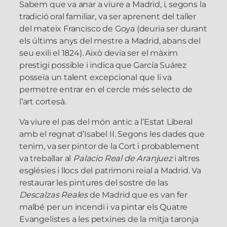
Sabem que va anar a viure a Madrid, i, segons la
tradició oral familiar, va ser aprenent del taller
del mateix Francisco de Goya (deuria ser durant
els últims anys del mestre a Madrid, abans del
seu exili el 1824). Això devia ser el màxim
prestigi possible i indica que García Suárez
posseïa un talent excepcional que li va
permetre entrar en el cercle més selecte de
l’art cortesà.
Va viure el pas del món antic a l’Estat Liberal
amb el regnat d’Isabel II. Segons les dades que
tenim, va ser pintor de la Cort i probablement
va treballar al
Palacio Real de Aranjuez
i altres
esglésies i llocs del patrimoni reial a Madrid. Va
restaurar les pintures del sostre de las
Descalzas Reales
de Madrid que es van fer
malbé per un incendi i va pintar els Quatre
Evangelistes a les petxines de la mitja taronja