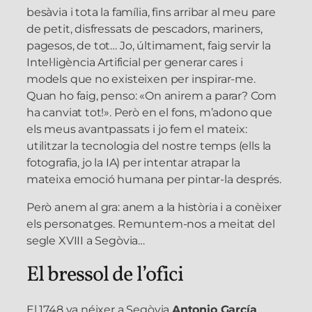
besàvia i tota la família, fins arribar al meu pare
de petit, disfressats de pescadors, mariners,
pagesos, de tot… Jo, últimament, faig servir la
Intel·ligència Artificial per generar cares i
models que no existeixen per inspirar-me.
Quan ho faig, penso: «On anirem a parar? Com
ha canviat tot!». Però en el fons, m’adono que
els meus avantpassats i jo fem el mateix:
utilitzar la tecnologia del nostre temps (ells la
fotografia, jo la IA) per intentar atrapar la
mateixa emoció humana per pintar-la després.
Però anem al gra: anem a la història i a conèixer
els personatges. Remuntem-nos a meitat del
segle XVIII a Segòvia…
El bressol de l’ofici
El 1748 va néixer a Segòvia
Antonio García