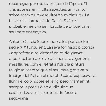
recorregut per molts artistes de l’època. El
gravador és, en molts aspectes, un «pintor
sobre acer» o un «escultor en miniatura». La
base de la formació de García Suárez
probablement va ser l’Escola de Dibuix on el
seu pare ensenyava.
Antonio García Suárez neix a les portes d’un
segle XIX turbulent. La seva formació pictòrica
va aprofitar la solidesa tècnica del gravat i
dibuix patern per evolucionar cap a gèneres
més lliures com el retrat a l’oli o la pintura
religiosa. Mentre que el seu pare gravava la
imatge del Rei en el metall, Suárez explorava la
llum i el color sobre el llenç, però mantenint
sempre la precisió en el dibuix que
caracteritzava els alumnes de l’escola
segoviana.