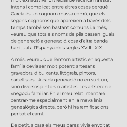
molt exhaustiva. El treball de recerca ha estat
intens i complicat entre altres coses perquè
García és un cognom massa comú, que els
segons cognoms que apareixen a través dels
temps també son bastant comuns i, a més,
veureu que tots els noms de pila passen iguals
de generació a generació, cosa d’altra banda
habitual a l’Espanya dels segles XVIII i XIX.
A més, veureu que l’entorn artístic en aquesta
família devia ser molt potent: artesans
gravadors, dibuixants, litògrafs, pintors,
cartellistes… A cada generació no en surt un,
sinó diversos pintors o artistes. Les arts eren el
«negoci» familiar. En el meu relat intentaré
centrar-me especialment en la meva línia
genealògica directa, però hi ha ramificacions
per tot el camí.
De petit, a casa els meus pares, vivia envoltat