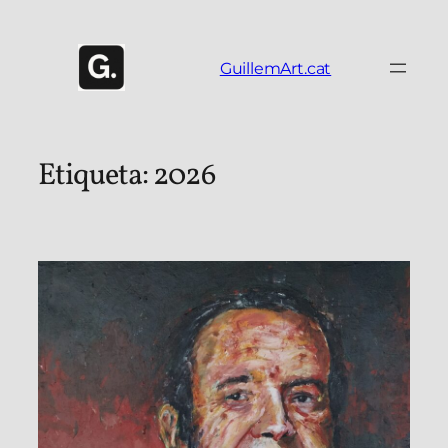
Vés
al
contingut
GuillemArt.cat
Etiqueta:
2026