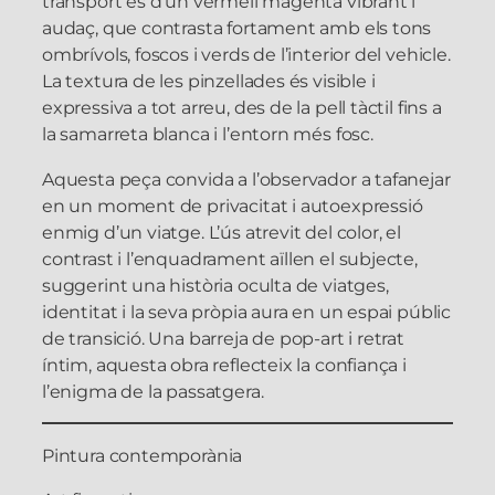
transport és d’un vermell magenta vibrant i
audaç, que contrasta fortament amb els tons
ombrívols, foscos i verds de l’interior del vehicle.
La textura de les pinzellades és visible i
expressiva a tot arreu, des de la pell tàctil fins a
la samarreta blanca i l’entorn més fosc.
Aquesta peça convida a l’observador a tafanejar
en un moment de privacitat i autoexpressió
enmig d’un viatge. L’ús atrevit del color, el
contrast i l’enquadrament aïllen el subjecte,
suggerint una història oculta de viatges,
identitat i la seva pròpia aura en un espai públic
de transició. Una barreja de pop-art i retrat
íntim, aquesta obra reflecteix la confiança i
l’enigma de la passatgera.
Pintura contemporània