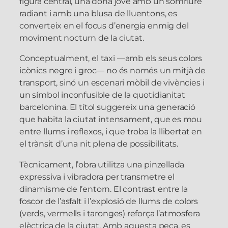
figura central, una dona jove amb un somriure
radiant i amb una blusa de lluentons, es
converteix en el focus d’energia enmig del
moviment nocturn de la ciutat.
Conceptualment, el taxi —amb els seus colors
icònics negre i groc— no és només un mitjà de
transport, sinó un escenari mòbil de vivències i
un símbol inconfusible de la quotidianitat
barcelonina. El títol suggereix una generació
que habita la ciutat intensament, que es mou
entre llums i reflexos, i que troba la llibertat en
el trànsit d’una nit plena de possibilitats.
Tècnicament, l’obra utilitza una pinzellada
expressiva i vibradora per transmetre el
dinamisme de l’entorn. El contrast entre la
foscor de l’asfalt i l’explosió de llums de colors
(verds, vermells i taronges) reforça l’atmosfera
elèctrica de la ciutat. Amb aquesta peça, es