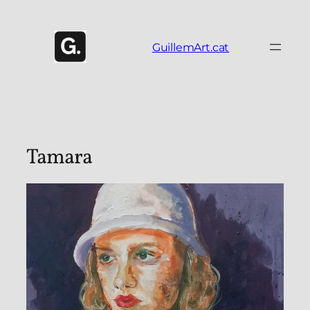
Vés
al
contingut
GuillemArt.cat
Tamara